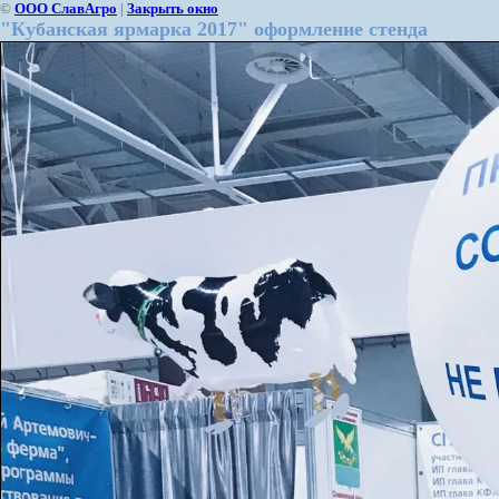
©
ООО СлавАгро
|
Закрыть окно
"Кубанская ярмарка 2017" оформление стенда